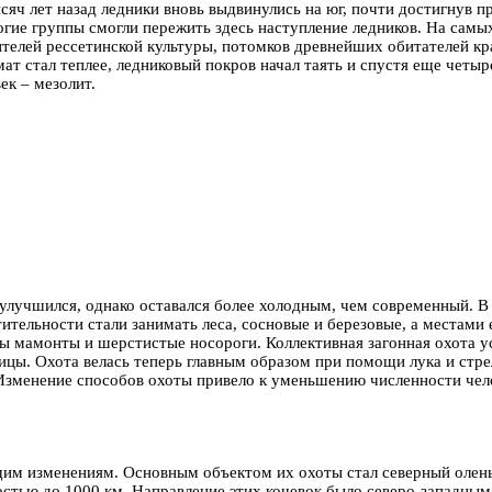
ысяч лет назад ледники вновь выдвинулись на юг, почти достигнув 
гие группы смогли пережить здесь наступление ледников. На самых
сителей рессетинской культуры, потомков древнейших обитателей к
мат стал теплее, ледниковый покров начал таять и спустя еще четыр
ек – мезолит.
 улучшился, однако оставался более холодным, чем современный. 
тельности стали занимать леса, сосновые и березовые, а местами 
ы мамонты и шерстистые носороги. Коллективная загонная охота у
птицы. Охота велась теперь главным образом при помощи лука и стр
. Изменение способов охоты привело к уменьшению численности чел
щим изменениям. Основным объектом их охоты стал северный олень
стью до 1000 км. Направление этих кочевок было северо-западным 