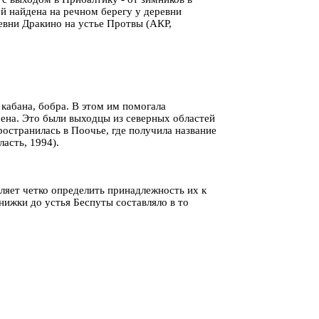
ей найдена на речном берегу у деревни
евни Дракино на устье Протвы (АКР,
 кабана, бобра. В этом им помогала
мена. Это были выходцы из северных областей
странилась в Поочье, где получила название
асть, 1994).
оляет четко определить принадлежность их к
нижки до устья Беспуты составляло в то