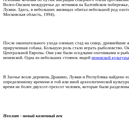
Волго-Окском междуречье до летников на Балтийском побережье, 
Лужки. Здесь, в небольших жилищах обитал небольшой род охот
Московская область, 1994).
После окончательного ухода оленьих стад на север, древнейшие ж
прирученная собака. Большую роль стало играть рыболовство. Ок
Центральной Европы. Они уже были оседлыми охотниками и рыбол
иеневской. Одна из небольших стоянок людей
иеневской культуры
В Заочье возле деревень Дракино, Лужки и Республика найдено ещ
определенному времени и той или иной археологической культуре
время не более двухсот-трехсот человек, которые были разделен
Неолит - новый каменный век