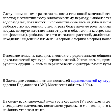
Следующим шагом в развитии человека стал новый каменный век –
переход к Атлантическому климатическому периоду, наиболее тепл
водоразделах, появляются широколиственные леса из дуба и липы
рыболовство постепенно стало играть более важную роль, занима
посуда, которую изготавливали от руки и обжигали на костре, ка
шлифованные), рыболовные сети из волокон растений, долбленые 
находились индейские племена Северной Америки в период появ
Иеневские племена, находясь в контакте с родственными общност
археологической культуре - верхневолжской. У этих племен, пр
рубящих орудий. У племен верхневолжской культуры развит куль
В Заочье две стоянки племени носителей
верхневолжской культу
деревни Подмоклово (АКР, Московская область, 1994).
На смену верхневолжской культуре в середине IV тысячелетия до
с северными племенами, носителями уральского монголоидного (
на финно-угорском языке.