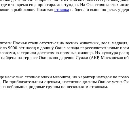
где в то время еще простиралась тундра. На Оке стоянка этих люд
ников и рыболовов. Похожая
стоянка
найдена и выше по реке, у дер
ители Поочья стали охотиться на лесных животных, лося, медведя,
оло 9000 лет назад в долину Оки с запада переселяются новые пле
овами, и строили достаточно прочные жилища. Их культура распро
найдена на террасе Оки около деревни Лужки (АКР, Московская обл
е несколько стоянок эпохи мезолита, но характер находок не позв
. По приблизительным оценкам, население долины Оки от устья Ск
ы на небольшие родовые группы по нескольким стоянкам.