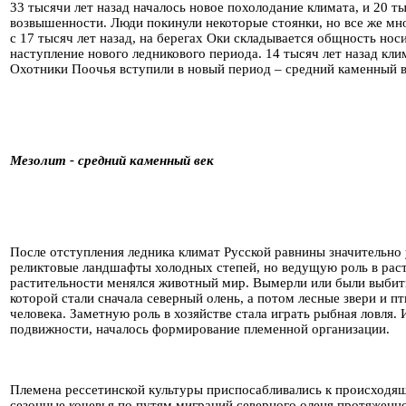
33 тысячи лет назад началось новое похолодание климата, и 20 т
возвышенности. Люди покинули некоторые стоянки, но все же мно
с 17 тысяч лет назад, на берегах Оки складывается общность но
наступление нового ледникового периода.
14 тысяч лет назад кли
Охотники Поочья вступили в новый период – средний каменный в
Мезолит - средний каменный век
После отступления ледника климат Русской равнины значительно
реликтовые ландшафты холодных степей, но ведущую роль в расти
растительности менялся животный мир. Вымерли или были выбит
которой стали сначала северный олень, а потом лесные звери и 
человека. Заметную роль в хозяйстве стала играть рыбная ловля
подвижности, началось формирование племенной организации.
Племена рессетинской культуры приспосабливались к происходя
сезонные кочевья по путям миграций северного оленя протяженно