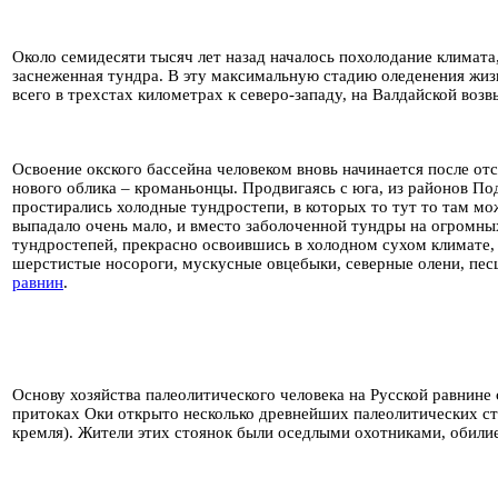
Около семидесяти тысяч лет назад началось похолодание климата,
заснеженная тундра. В эту максимальную стадию оледенения жиз
всего в трехстах километрах к северо-западу, на Валдайской во
Освоение окского бассейна человеком вновь начинается после от
нового облика – кроманьонцы. Продвигаясь с юга, из районов По
простирались холодные тундростепи, в которых то тут то там м
выпадало очень мало, и вместо заболоченной тундры на огромны
тундростепей, прекрасно освоившись в холодном сухом климате,
шерстистые носороги, мускусные овцебыки, северные олени, песц
равнин
.
Основу хозяйства палеолитического человека на Русской равнине
притоках Оки открыто несколько древнейших палеолитических сто
кремля). Жители этих стоянок были оседлыми охотниками, обили