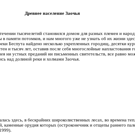
Древнее население Заочья
течении тысячелетий становился домом для разных племен и народн
 в памяти потомков, и нам многого уже не узнать об их жизни здесь
еки Беспута найдено несколько укрепленных городищ, десятки кур
тен и тысяч лет, оставив после себя многослойные напластования 
 имея ни устных преданий ни письменных свитетельств, все равно 
лись над долиной реки и холмами Заочья.
далась здесь, в бескрайних широколиственных лесах, во времена те
ей, каменные орудия которых (остроконечник и отщепы раннего па
 1999).