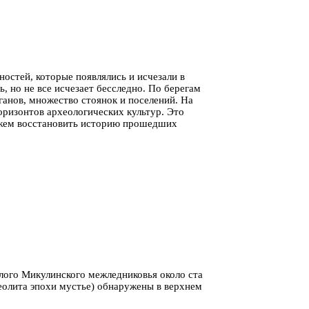
остей, которые появлялись и исчезали в
, но не все исчезает бесследно. По берегам
ганов, множество стоянок и поселений. На
горизонтов археологических культур. Это
можем восстановить историю прошедших
плого Микулинского межледниковья около ста
леолита эпохи мустье) обнаружены в верхнем