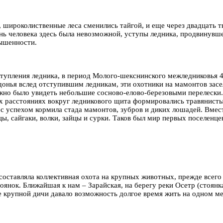
 широколиственные леса сменились тайгой, и еще через двадцать т
нь человека здесь была невозможной, уступы ледника, продвинувш
звышенности.
ступления ледника, в период Молого-шекснинского межледниковья 4
донья вслед отступившим ледникам, эти охотники на мамонтов засе
ожно было увидеть небольшие сосново-елово-березовыми перелески.
х расстояниях вокруг ледникового щита формировались травянистые
 с успехом кормила стада мамонтов, зубров и диких лошадей. Вмес
ы, сайгаки, волки, зайцы и сурки. Таков был мир первых поселенце
 составляла коллективная охота на крупных животных, прежде всего
янок. Ближайшая к нам – Зарайская, на берегу реки Осетр (стоянк
е крупной дичи давало возможность долгое время жить на одном м