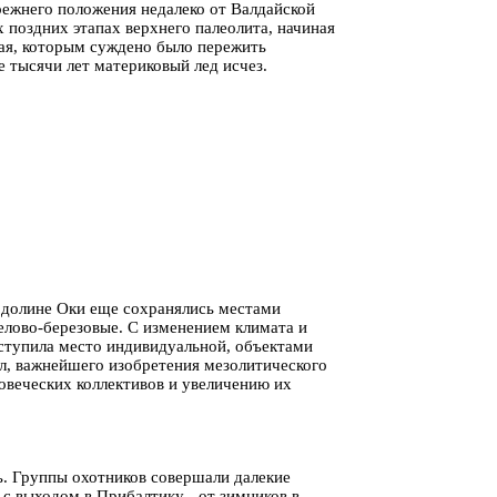
прежнего положения недалеко от Валдайской
 поздних этапах верхнего палеолита, начиная
рая, которым суждено было пережить
е тысячи лет материковый лед исчез.
В долине Оки еще сохранялись местами
елово-березовые. С изменением климата и
ступила место индивидуальной, объектами
ел, важнейшего изобретения мезолитического
овеческих коллективов и увеличению их
. Группы охотников совершали далекие
с выходом в Прибалтику - от зимников в