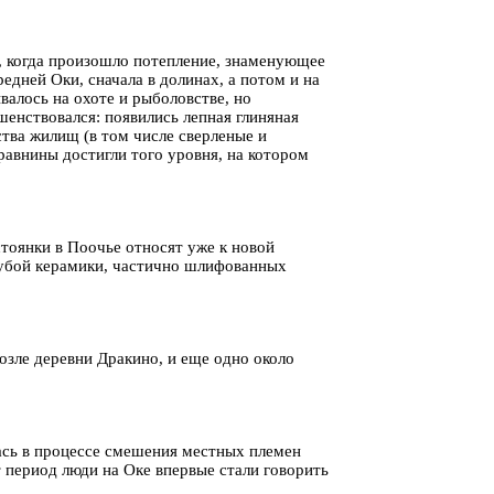
), когда произошло потепление, знаменующее
едней Оки, сначала в долинах, а потом и на
алось на охоте и рыболовстве, но
шенствовался: появились лепная глиняная
ства жилищ (в том числе сверленые и
равнины достигли того уровня, на котором
стоянки в Поочье относят уже к новой
грубой керамики, частично шлифованных
озле деревни Дракино, и еще одно около
лась в процессе смешения местных племен
 период люди на Оке впервые стали говорить