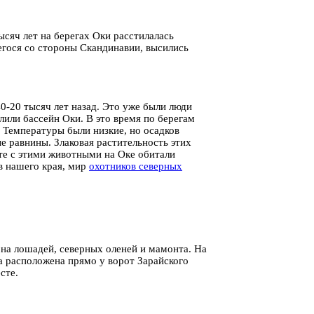
ысяч лет на берегах Оки расстилалась
егося со стороны Скандинавии, высились
0-20 тысяч лет назад. Это уже были люди
лили бассейн Оки. В это время по берегам
 Температуры были низкие, но осадков
 равнины. Злаковая растительность этих
те с этими животными на Оке обитали
в нашего края, мир
охотников северных
 на лошадей, северных оленей и мамонта. На
а расположена прямо у ворот Зарайского
есте.