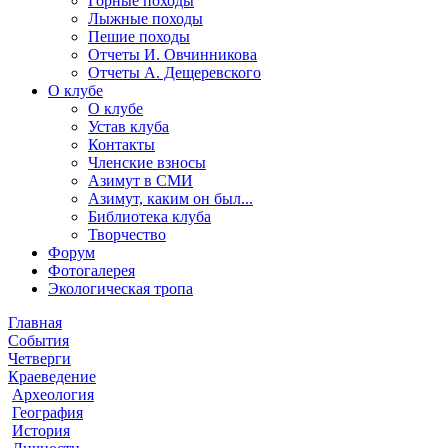
Горные походы
Лыжные походы
Пешие походы
Отчеты И. Овчинникова
Отчеты А. Дещеревского
О клубе
О клубе
Устав клуба
Контакты
Членские взносы
Азимут в СМИ
Азимут, каким он был...
Библиотека клуба
Творчество
Форум
Фотогалерея
Экологическая тропа
Главная
События
Четверги
Краеведение
Археология
География
История