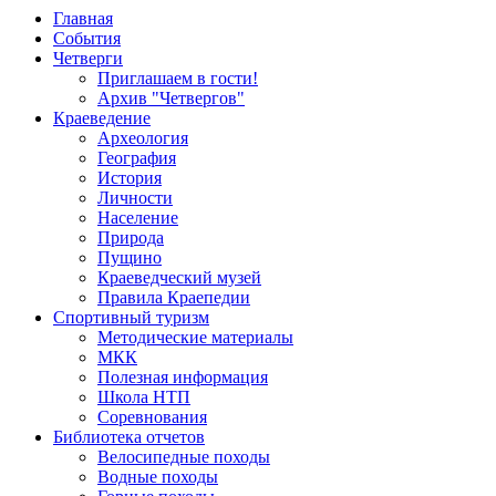
Главная
События
Четверги
Приглашаем в гости!
Архив "Четвергов"
Краеведение
Археология
География
История
Личности
Население
Природа
Пущино
Краеведческий музей
Правила Краепедии
Спортивный туризм
Методические материалы
МКК
Полезная информация
Школа НТП
Соревнования
Библиотека отчетов
Велосипедные походы
Водные походы