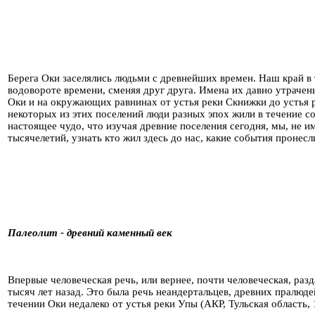
Берега Оки заселялись людьми с древнейших времен. Наш край в 
водовороте времени, сменяя друг друга. Имена их давно утрачены
Оки и на окружающих равнинах от устья реки Скнижки до устья р
некоторых из этих поселений люди разных эпох жили в течение со
настоящее чудо, что изучая древние поселения сегодня, мы, не
тысячелетий, узнать кто жил здесь до нас, какие события пронес
Палеолит - древний каменный век
Впервые человеческая речь, или вернее, почти человеческая, раз
тысяч лет назад. Это была речь неандертальцев, древних пралюд
течении Оки недалеко от устья реки Упы (АКР, Тульская область,