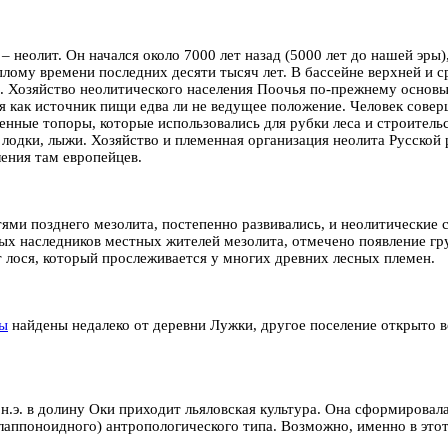
 неолит. Он начался около 7000 лет назад (5000 лет до нашей эры
ому времени последних десяти тысяч лет. В бассейне верхней и ср
. Хозяйство неолитического населения Поочья по-прежнему основыв
я как источник пищи едва ли не ведущее положение. Человек совер
менные топоры, которые использовались для рубки леса и строитель
лодки, лыжи. Хозяйство и племенная организация неолита Русской 
ления там европейцев.
ями позднего мезолита, постепенно развивались, и неолитические 
ямых наследников местных жителей мезолита, отмечено появление 
т лося, который прослеживается у многих древних лесных племен.
ры
найдены недалеко от деревни Лужки, другое поселение открыто в
 н.э. в долину Оки приходит льяловская культура. Она сформирова
лаппоноидного) антропологического типа. Возможно, именно в этот