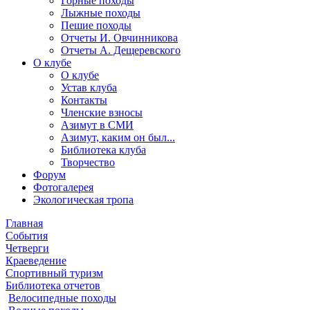
Горные походы
Лыжные походы
Пешие походы
Отчеты И. Овчинникова
Отчеты А. Дещеревского
О клубе
О клубе
Устав клуба
Контакты
Членские взносы
Азимут в СМИ
Азимут, каким он был...
Библиотека клуба
Творчество
Форум
Фотогалерея
Экологическая тропа
Главная
События
Четверги
Краеведение
Спортивный туризм
Библиотека отчетов
Велосипедные походы