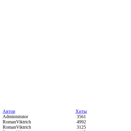
Автор
Хиты
Administrator
3561
RomanViktrich
4992
RomanViktrich
3125