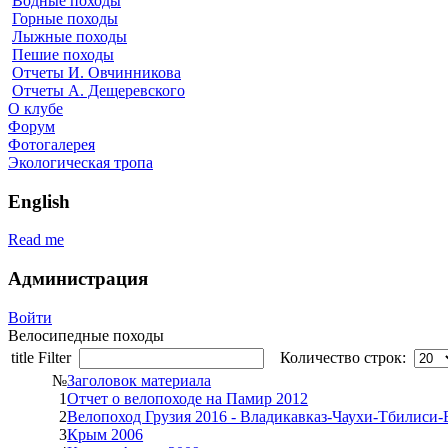
Водные походы
Горные походы
Лыжные походы
Пешие походы
Отчеты И. Овчинникова
Отчеты А. Дещеревского
О клубе
Форум
Фотогалерея
Экологическая тропа
English
Read me
Администрация
Войти
Велосипедные походы
title Filter
Количество строк:
№
Заголовок материала
1
Отчет о велопоходе на Памир 2012
2
Велопоход Грузия 2016 - Владикавказ-Чаухи-Тбилиси-
3
Крым 2006