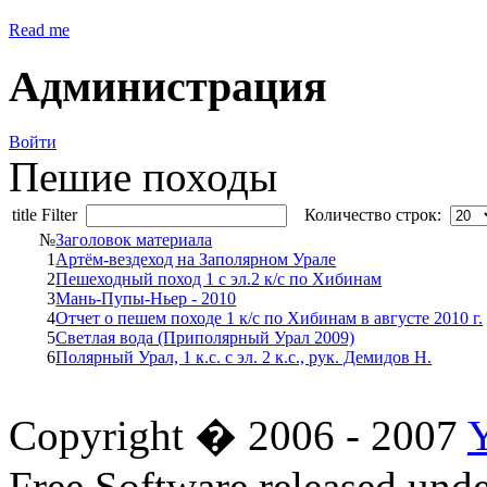
Read me
Администрация
Войти
Пешие походы
title Filter
Количество строк:
№
Заголовок материала
1
Артём-вездеход на Заполярном Урале
2
Пешеходный поход 1 с эл.2 к/с по Хибинам
3
Мань-Пупы-Ньер - 2010
4
Отчет о пешем походе 1 к/с по Хибинам в августе 2010 г.
5
Светлая вода (Приполярный Урал 2009)
6
Полярный Урал, 1 к.с. с эл. 2 к.с., рук. Демидов Н.
Copyright � 2006 - 2007
Free Software released un