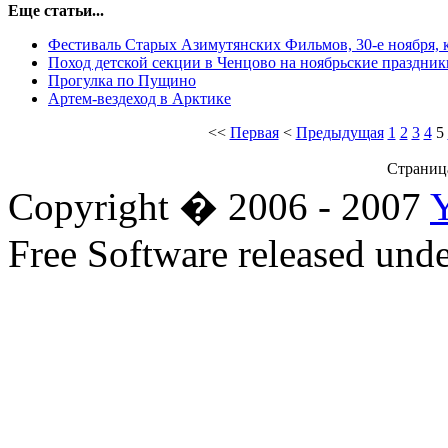
Еще статьи...
Фестиваль Старых Азимутянских Фильмов, 30-е ноября, 
Поход детской секции в Ченцово на ноябрьские праздник
Прогулка по Пущино
Артем-вездеход в Арктике
<<
Первая
<
Предыдущая
1
2
3
4
5
Страница
Copyright � 2006 - 2007
Free Software released un