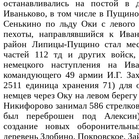
останавливались на постой в
Иваньково, в том числе в Пущин
Сенькино по льду Оки с левого
пехоты, направлявшийся к Иван
район Липицы-Пущино стал мес
частей 112 тд и других войск,
немецкого наступления на Ива
командующего 49 армии И.Г. З
2511 единица хранения 71) для
немцев через Оку на левом берег
Никифорово занимал 586 стрелков
был переброшен под Алексин)
создание новых оборонительн
деревень Злобино, Покровское, За