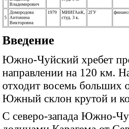
Владимирович
Домородовa
1979
МИИГАиК,
2ГУ
финанс
5
Антонинa
студ. 3 к.
Викторовна
Введение
Южно-Чуйский хребет пр
направлении на 120 км. На
отходит восемь больших о
Южный склон крутой и ко
С северо-запада Южно-Чу
долинами Карагема от Сев