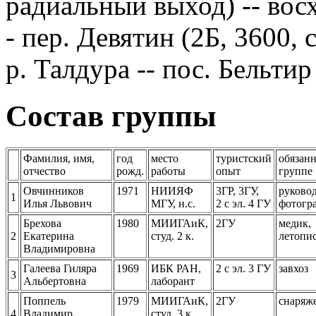
радиальный выход) -- восх. 
- пер. Девятин (2Б, 3600, с
р. Талдура -- пос. Бельтир
Состав группы
Фамилия, имя,
год
место
туристский
обязанн
отчество
рожд.
работы
опыт
группе
Овчинников
1971
НИИЯФ
3ГР, 3ГУ,
руковод
1
Илья Львович
МГУ, н.c.
2 с эл. 4 ГУ
фотогр
Брехова
1980
МИИГАиК,
2ГУ
медик,
2
Екатерина
студ. 2 к.
летопи
Владимировна
Галеева Гиляра
1969
ИБК РАН,
2 с эл. 3 ГУ
завхоз
3
Альбертовна
лаборант
Поппель
1979
МИИГАиК,
2ГУ
снаряж
4
Владимир
студ. 3 к.