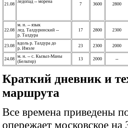
ледопад -- морена
21.08
7
3600
2800
м. н. -- язык
22.08
лед. Талдуринский --
17
2800
2300
р. Талдура
вдоль р. Талдура до
23.08
23
2300
2000
р. Имэле
м. н. -- с. Кызыл-Маны
24.08
13
2000
--
(Бельтир)
Краткий дневник и те
маршрута
Все времена приведены по
опережает московское на 3