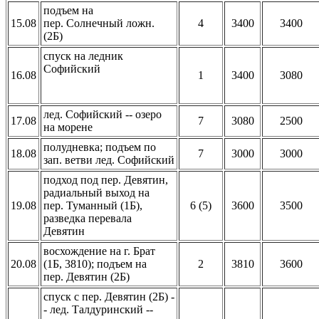
подъем на
15.08
пер. Солнечный ложн.
4
3400
3400
(2Б)
спуск на ледник
Софийский
16.08
1
3400
3080
лед. Софийский -- озеро
17.08
7
3080
2500
на морене
полудневка; подъем по
18.08
7
3000
3000
зап. ветви лед. Софийский
подход под пер. Девятин,
радиальный выход на
19.08
пер. Туманный (1Б),
6 (5)
3600
3500
разведка перевала
Девятин
восхождение на г. Брат
20.08
(1Б, 3810); подъем на
2
3810
3600
пер. Девятин (2Б)
спуск с пер. Девятин (2Б) -
- лед. Талдуринский --