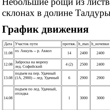
Небольшие рощи из листв
склонах в долине Талдур
График движения
Дата
Участок пути
протяж.
h_max
h_ночевки
оз. Аккуль -- р. Аккол
11.08
14
2400
2400
Заброска на морену
12.08
4 (2)
2500
2400
лед. Софийский
подъем на пер. Удачный
13.08
(1А, 2900) -- лед. Удачный
6
2900
2900
подъем по лед. Удачный,
отсидка
14.08
1
3000
3000