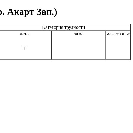
. Акарт Зап.)
Категория трудности
лето
зима
межсезонье
1Б