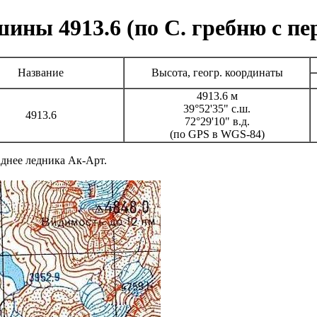
ины 4913.6 (по С. гребню с пер
Название
Высота, геогр. координаты
4913.6 м
39°52'35" с.ш.
4913.6
72°29'10" в.д.
(по GPS в WGS-84)
днее ледника Ак-Арт.