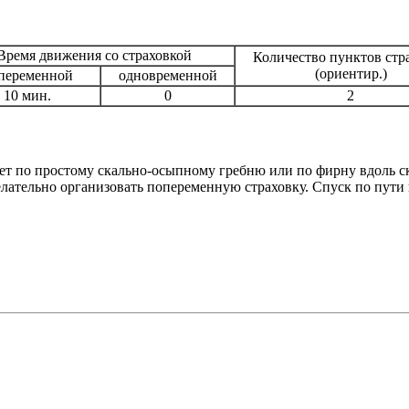
Время движения со страховкой
Количество пунктов стр
(ориентир.)
переменной
одновременной
10 мин.
0
2
ет по простому скально-осыпному гребню или по фирну вдоль ск
 желательно организовать попеременную страховку. Спуск по пути